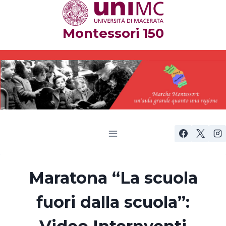
Salta
al
Montessori 150
contenuto
Maratona “La scuola
fuori dalla scuola”: