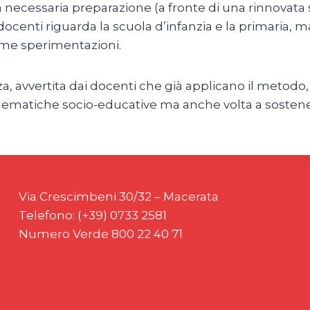
 necessaria preparazione (a fronte di una rinnovata sp
centi riguarda la scuola d’infanzia e la primaria, ma
sime sperimentazioni.
enza, avvertita dai docenti che già applicano il meto
blematiche socio-educative ma anche volta a sostene
Via Crescimbeni 30/32 – Macerata
Telefono: (+39) 0733 2581
Numero Verde 800 22 40 71