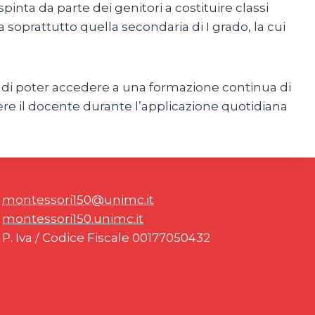
inta da parte dei genitori a costituire classi
 soprattutto quella secondaria di I grado, la cui
do, di poter accedere a una formazione continua di
re il docente durante l’applicazione quotidiana
montessori150@unimc.it
montessori150.unimc.it
P. Iva / Codice Fiscale 00177050432