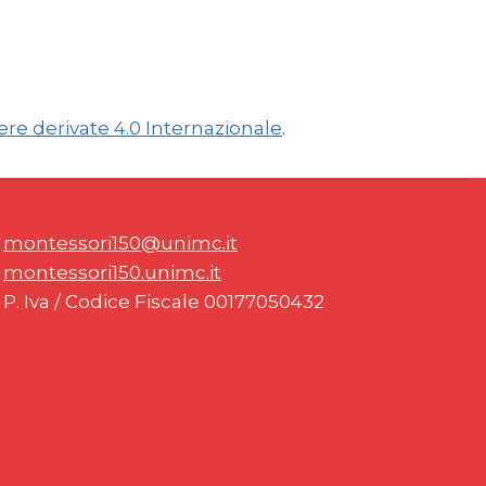
e derivate 4.0 Internazionale
.
montessori150@unimc.it
montessori150.unimc.it
P. Iva / Codice Fiscale 00177050432