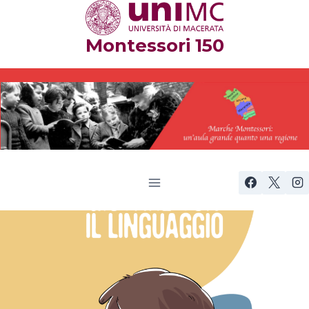
Salta
al
Montessori 150
contenuto