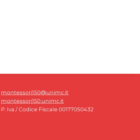
montessori150@unimc.it
montessori150.unimc.it
P. Iva / Codice Fiscale 00177050432